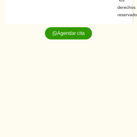
los
derechos
reservado
Agendar cita