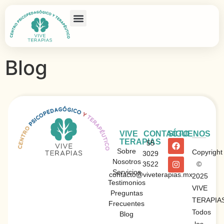
Blog
VIVE
CONTACTO
SÍGUENOS
TERAPIAS
55
Sobre
Copyright
3029
Nosotros
3522
©
Servicios
contacto@viveterapias.mx
2025
Testimonios
VIVE
Preguntas
TERAPIAS
Frecuentes
Todos
Blog